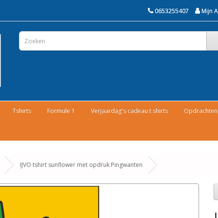
0653255407
Mijn 
Tshirts
Formule 1
Verjaardag's cadeau t shirts
Opdrachten 
IJVO tshirt sunflower met opdruk Pingwanten