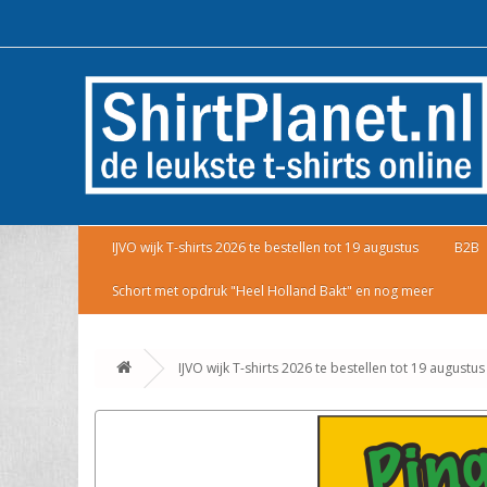
IJVO wijk T-shirts 2026 te bestellen tot 19 augustus
B2B
Schort met opdruk "Heel Holland Bakt" en nog meer
IJVO wijk T-shirts 2026 te bestellen tot 19 augustus