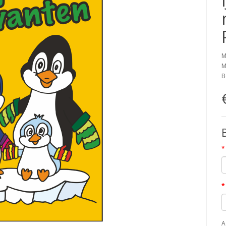
M
M
B
A