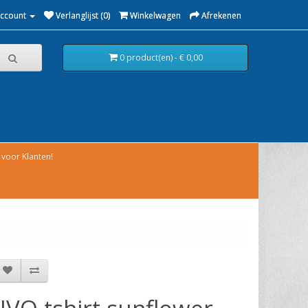
Account
Verlanglijst (0)
Winkelwagen
Afrekenen
0 product(en) - € 0,00
voor Klanten!