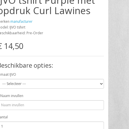
IJVO tshirt Purple met
opdruk Curl Lawines
erken
manufacturer
odel: IJVO tshirt
eschikbaarheid: Pre-Order
€ 14,50
Beschikbare opties:
maat IJVO
Naam invullen
antal