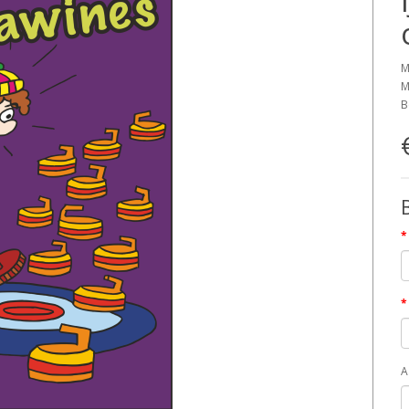
M
M
B
A