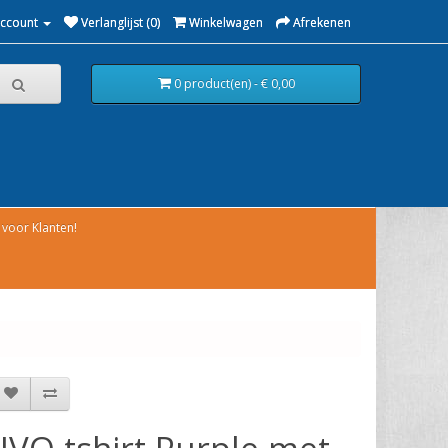
Account
Verlanglijst (0)
Winkelwagen
Afrekenen
0 product(en) - € 0,00
voor Klanten!