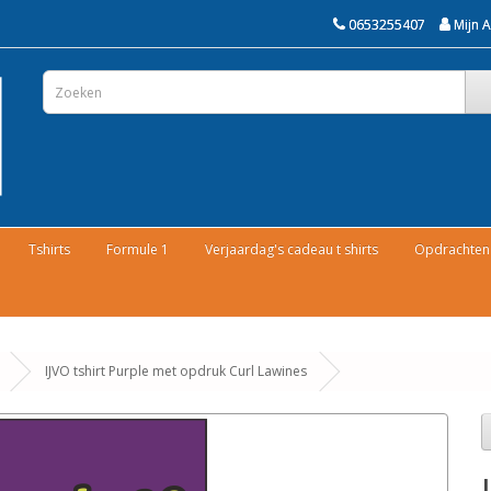
0653255407
Mijn 
Tshirts
Formule 1
Verjaardag's cadeau t shirts
Opdrachten 
IJVO tshirt Purple met opdruk Curl Lawines