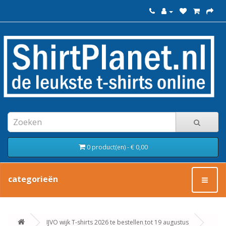
0 product(en) - € 0,00
categorieën
IJVO wijk T-shirts 2026 te bestellen tot 19 augustus