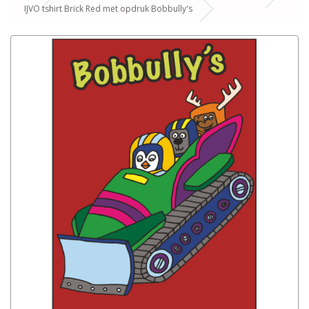
IJVO tshirt Brick Red met opdruk Bobbully's