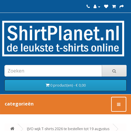
0 product(en) - € 0,00
categorieën
IJVO wijk T-shirts 2026 te bestellen tot 19 augustus