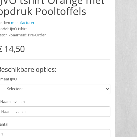
IJVO tshirt Orange met
opdruk Pooltoffels
erken
manufacturer
odel: IJVO tshirt
eschikbaarheid: Pre-Order
€ 14,50
Beschikbare opties:
maat IJVO
Naam invullen
antal