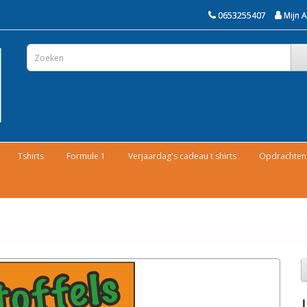
0653255407
Mijn 
Tshirts
Formule 1
Verjaardag's cadeau t shirts
Opdrachten 