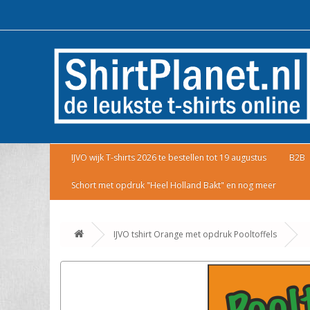
IJVO wijk T-shirts 2026 te bestellen tot 19 augustus
B2B
Schort met opdruk "Heel Holland Bakt" en nog meer
IJVO tshirt Orange met opdruk Pooltoffels