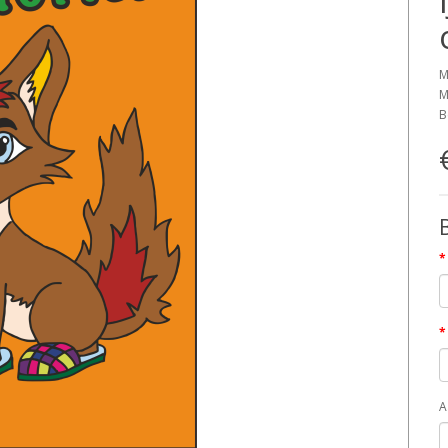
M
M
B
A