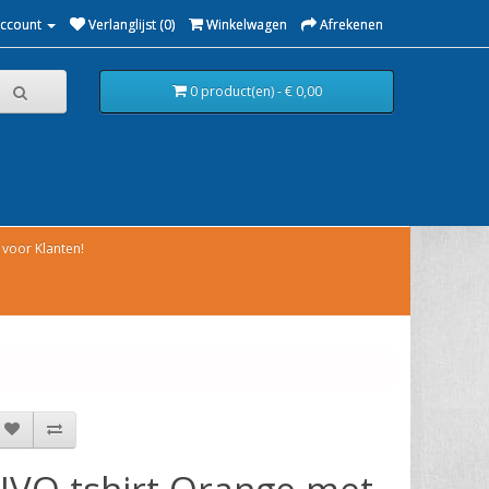
Account
Verlanglijst (0)
Winkelwagen
Afrekenen
0 product(en) - € 0,00
voor Klanten!