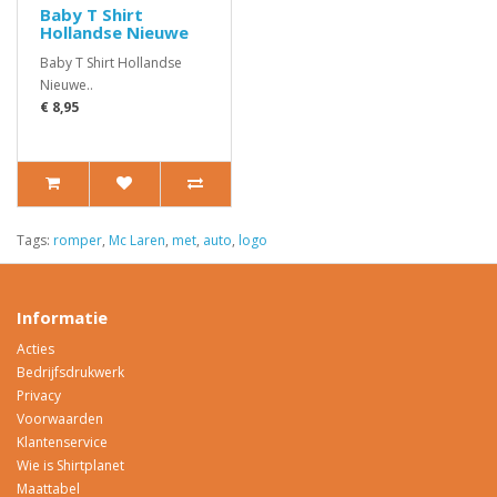
Baby T Shirt
Hollandse Nieuwe
Baby T Shirt Hollandse
Nieuwe..
€ 8,95
Tags:
romper
,
Mc Laren
,
met
,
auto
,
logo
Informatie
Acties
Bedrijfsdrukwerk
Privacy
Voorwaarden
Klantenservice
Wie is Shirtplanet
Maattabel