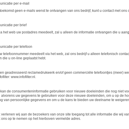
nicatie per e-mail
e toekomst geen e-mails wenst te ontvangen van ons bedrijf, kunt u contact met on
nicatie per brief
via het web uw postadres meedeelt, zal u alleen de informatie ontvangen die u aan
nicatie per telefoon
w telefoonnummer meedeelt via het web, zal ons bedrijf u alleen telefonisch contac
n die u on-line geplaatst hebt.
een geadresseerd reclamedrukwerk en/of geen commerciële telefoontjes (meer) wen
ofilter: www.infofilter.nl.
 kan de consumenteninformatie gebruiken voor nieuwe doeleinden die nog niet voorzi
alvorens uw gegevens te gebruiken voor deze nieuwe doeleinden, om u op de hoog
g van persoonlijke gegevens en om u de kans te bieden uw deelname te weigere
verlenen wij aan de bezoekers van onze site toegang tot alle informatie die wij va
t ons op te nemen op het hierboven vermelde adres.