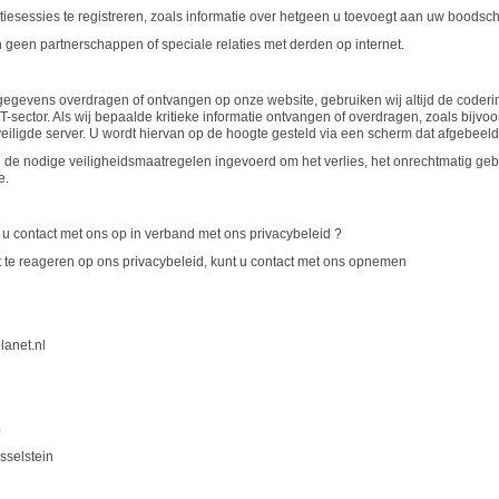
iesessies te registreren, zoals informatie over hetgeen u toevoegt aan uw boodsch
geen partnerschappen of speciale relaties met derden op internet.
 gegevens overdragen of ontvangen op onze website, gebruiken wij altijd de code
T-sector. Als wij bepaalde kritieke informatie ontvangen of overdragen, zoals bijvo
eiligde server. U wordt hiervan op de hoogte gesteld via een scherm dat afgebeeld
 de nodige veiligheidsmaatregelen ingevoerd om het verlies, het onrechtmatig gebr
e.
u contact met ons op in verband met ons privacybeleid ?
t te reageren op ons privacybeleid, kunt u contact met ons opnemen
lanet.nl
4
sselstein