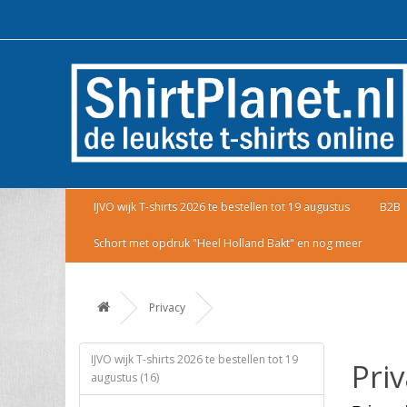
IJVO wijk T-shirts 2026 te bestellen tot 19 augustus
B2B
Schort met opdruk "Heel Holland Bakt" en nog meer
Privacy
IJVO wijk T-shirts 2026 te bestellen tot 19
Pri
augustus (16)