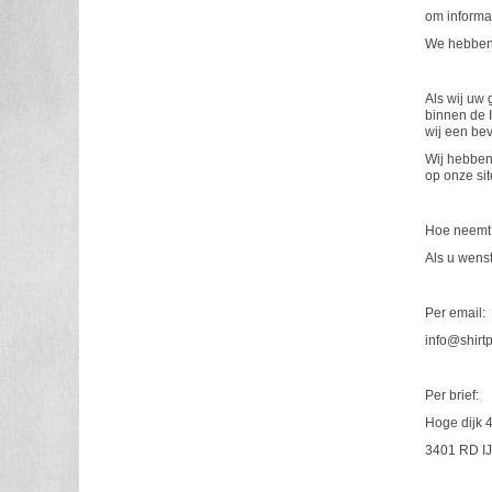
om informat
We hebben 
Als wij uw
binnen de I
wij een bev
Wij hebben
op onze sit
Hoe neemt 
Als u wens
Per email:
info@shirtp
Per brief:
Hoge dijk 
3401 RD IJ