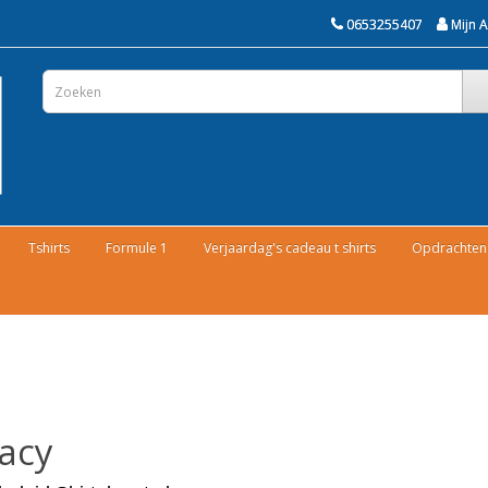
0653255407
Mijn 
Tshirts
Formule 1
Verjaardag's cadeau t shirts
Opdrachten 
vacy