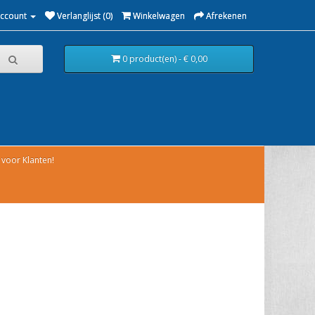
Account
Verlanglijst (0)
Winkelwagen
Afrekenen
0 product(en) - € 0,00
voor Klanten!