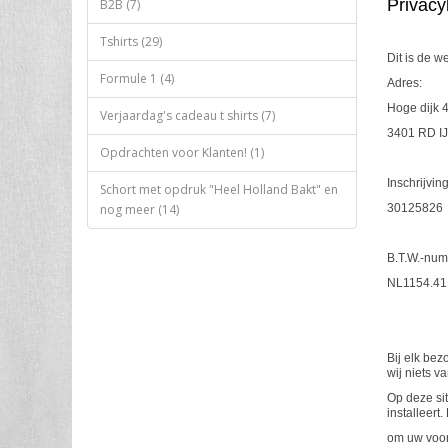
Privacy
B2B (7)
Tshirts (29)
Dit is de w
Formule 1 (4)
Adres:
Hoge dijk 
Verjaardag's cadeau t shirts (7)
3401 RD IJ
Opdrachten voor Klanten! (1)
Inschrijvi
Schort met opdruk "Heel Holland Bakt" en
nog meer (14)
30125826
B.T.W.-num
NL1154.41
Bij elk be
wij niets v
Op deze sit
installeert
om uw voor