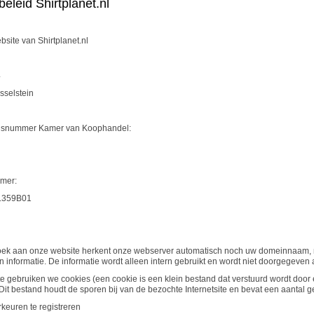
beleid Shirtplanet.nl
ebsite van Shirtplanet.nl
4
sselstein
ngsnummer Kamer van Koophandel:
mer:
.359B01
zoek aan onze website herkent onze webserver automatisch noch uw domeinnaam, 
an informatie. De informatie wordt alleen intern gebruikt en wordt niet doorgegev
e gebruiken we cookies (een cookie is een klein bestand dat verstuurd wordt door 
. Dit bestand houdt de sporen bij van de bezochte Internetsite en bevat een aantal 
keuren te registreren