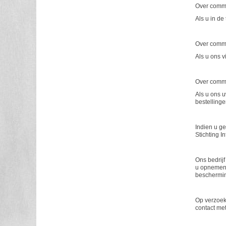
Over commu
Als u in d
Over commu
Als u ons 
Over commu
Als u ons u
bestellinge
Indien u g
Stichting Inf
Ons bedrijf
u opnemen 
beschermin
Op verzoek 
contact me