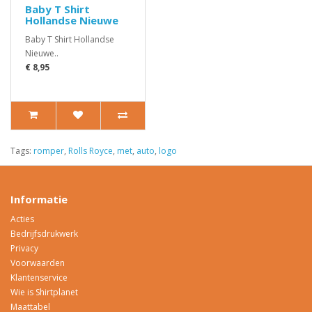
Baby T Shirt
Hollandse Nieuwe
Baby T Shirt Hollandse
Nieuwe..
€ 8,95
Tags:
romper
,
Rolls Royce
,
met
,
auto
,
logo
Informatie
Acties
Bedrijfsdrukwerk
Privacy
Voorwaarden
Klantenservice
Wie is Shirtplanet
Maattabel