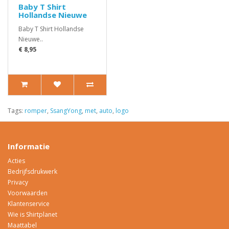
Baby T Shirt
Hollandse Nieuwe
Baby T Shirt Hollandse
Nieuwe..
€ 8,95
Tags:
romper
,
SsangYong
,
met
,
auto
,
logo
Informatie
Acties
Bedrijfsdrukwerk
Privacy
Voorwaarden
Klantenservice
Wie is Shirtplanet
Maattabel