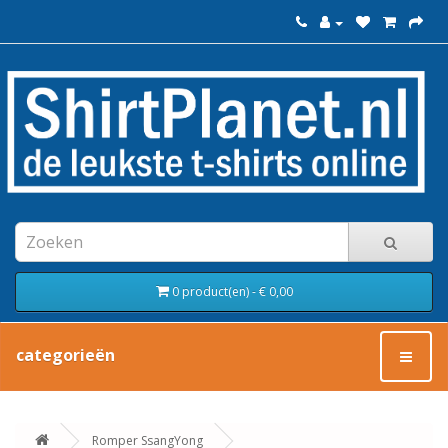
0 product(en) - € 0,00
categorieën
Romper SsangYong