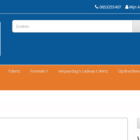
0653255407
Mijn 
Tshirts
Formule 1
Verjaardag's cadeau t shirts
Opdrachten 