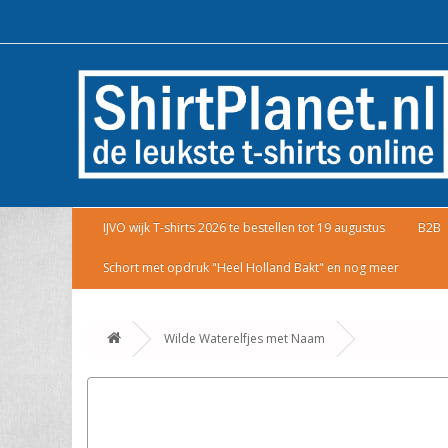
IJVO wijk T-shirts 2026 te bestellen tot 19 augustus
B2B
Schort met opdruk "Heel Holland Bakt" en nog meer
Wilde Waterelfjes met Naam