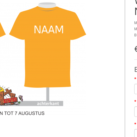
M
M
B