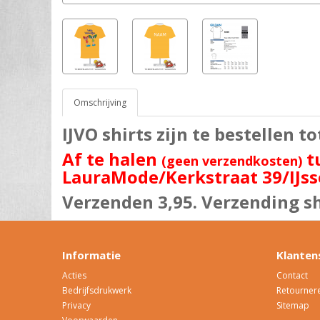
Omschrijving
IJVO shirts zijn te bestellen t
Af te halen
tu
(geen verzendkosten)
LauraMode/Kerkstraat 39/IJsse
Verzenden 3,95. Verzending sh
Informatie
Klanten
Acties
Contact
Bedrijfsdrukwerk
Retourner
Privacy
Sitemap