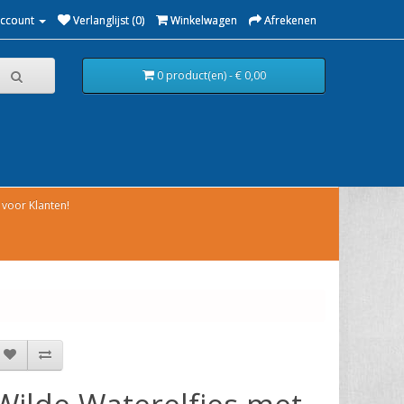
Account
Verlanglijst (0)
Winkelwagen
Afrekenen
0 product(en) - € 0,00
voor Klanten!