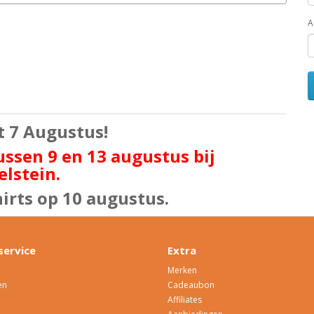
A
ot 7 Augustus!
ssen 9 en 13 augustus bij
lstein.
irts op 10 augustus.
service
Extra
Merken
en
Cadeaubon
Affiliates