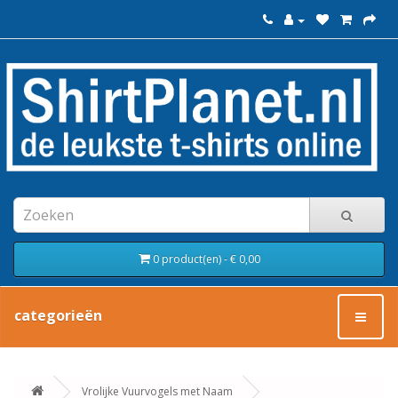
0 product(en) - € 0,00
categorieën
Vrolijke Vuurvogels met Naam