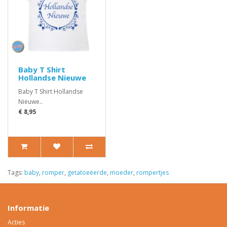
Baby T Shirt
Hollandse Nieuwe
Baby T Shirt Hollandse
Nieuwe..
€ 8,95
Tags:
baby
,
romper
,
getatoeëerde
,
moeder
,
rompertjes
Informatie
Acties