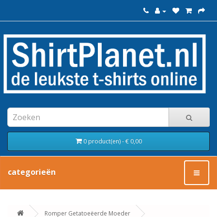
0 product(en) - € 0,00
categorieën
Romper Getatoeëerde Moeder