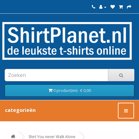
0 product(en) - € 0,00
categorieën
Shirt You never Walk Alone