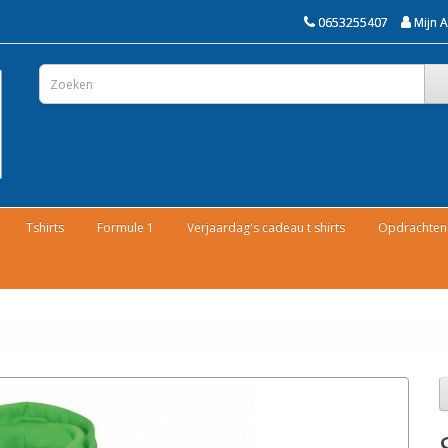
0653255407
Mijn 
Tshirts
Formule 1
Verjaardag's cadeau t shirts
Opdrachten 