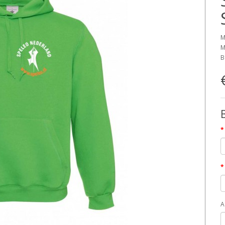
M
M
B
A