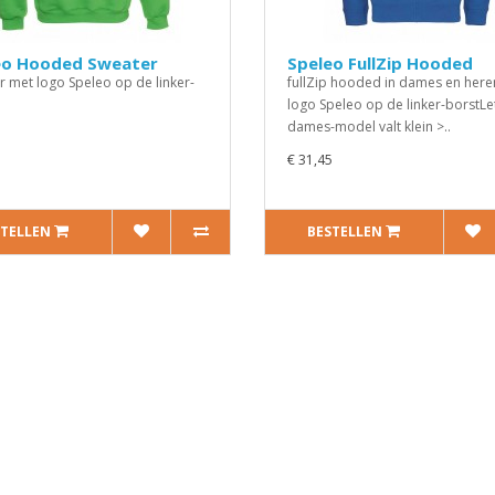
eo Hooded Sweater
Speleo FullZip Hooded
r met logo Speleo op de linker-
fullZip hooded in dames en here
logo Speleo op de linker-borstLe
dames-model valt klein >..
5
€ 31,45
STELLEN
BESTELLEN