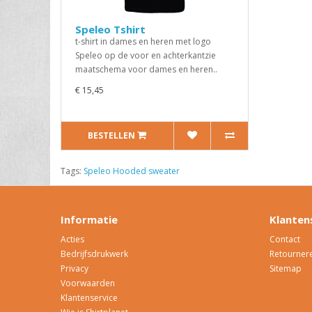
Speleo Tshirt
t-shirt in dames en heren met logo
Speleo op de voor en achterkantzie
maatschema voor dames en heren..
€ 15,45
BESTELLEN
Tags:
Speleo Hooded sweater
Informatie
Klanten
Acties
Contact
Bedrijfsdrukwerk
Retourner
Privacy
Sitemap
Voorwaarden
Klantenservice