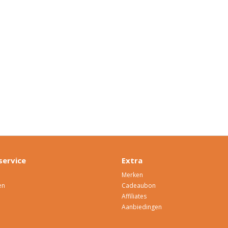
service
Extra
Merken
en
Cadeaubon
Affiliates
Aanbiedingen