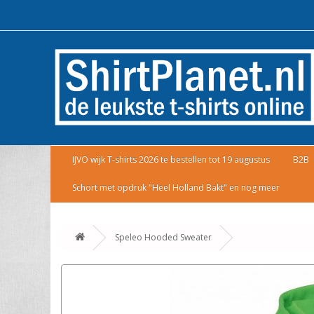
IJVO wijk T-shirts 2026 te bestellen tot 19 augustus
B2B
Schort met opdruk "Heel Holland Bakt" en nog meer
Speleo Hooded Sweater