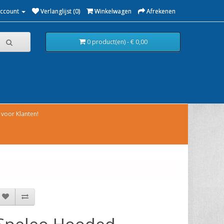
Account
Verlanglijst (0)
Winkelwagen
Afrekenen
0 product(en) - € 0,00
voor Klanten!