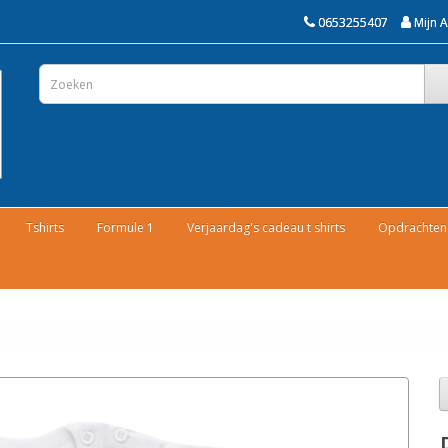
0653255407
Mijn 
Tshirts
Formule 1
Verjaardag's cadeau t shirts
Opdrachten 