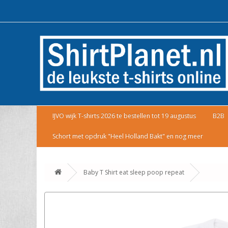
IJVO wijk T-shirts 2026 te bestellen tot 19 augustus
B2B
Schort met opdruk "Heel Holland Bakt" en nog meer
Baby T Shirt eat sleep poop repeat