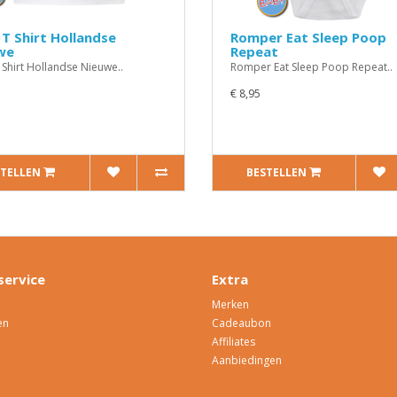
T Shirt Hollandse
Romper Eat Sleep Poop
we
Repeat
 Shirt Hollandse Nieuwe..
Romper Eat Sleep Poop Repeat..
€ 8,95
STELLEN
BESTELLEN
service
Extra
Merken
en
Cadeaubon
Affiliates
Aanbiedingen