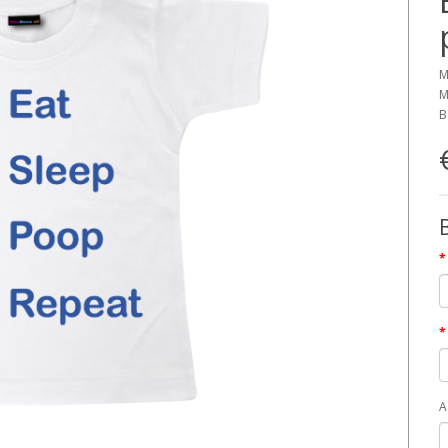
M
M
B
A