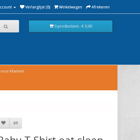
Account
Verlanglijst (0)
Winkelwagen
Afrekenen
0 product(en) - € 0,00
voor Klanten!