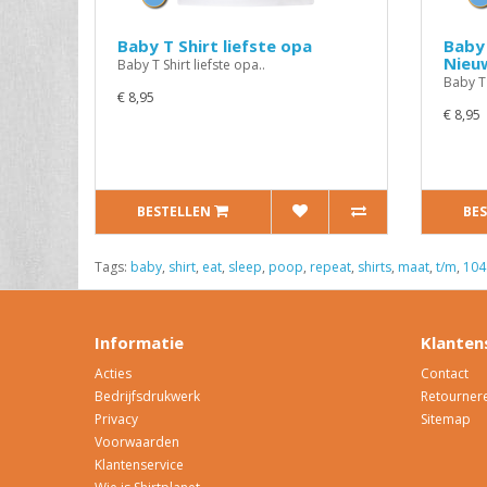
Baby T Shirt liefste opa
Baby 
Nieu
Baby T Shirt liefste opa..
Baby T
€ 8,95
€ 8,95
BESTELLEN
BE
Tags:
baby
,
shirt
,
eat
,
sleep
,
poop
,
repeat
,
shirts
,
maat
,
t/m
,
104
Informatie
Klanten
Acties
Contact
Bedrijfsdrukwerk
Retourner
Privacy
Sitemap
Voorwaarden
Klantenservice