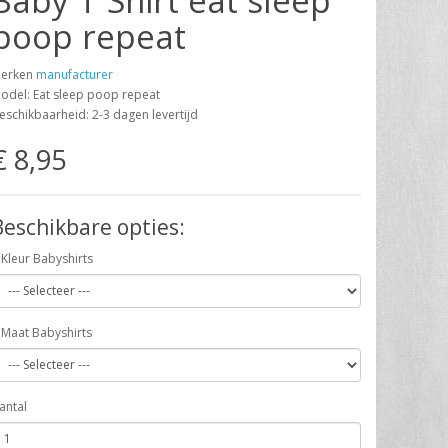
Baby T Shirt eat sleep
poop repeat
erken
manufacturer
odel: Eat sleep poop repeat
eschikbaarheid: 2-3 dagen levertijd
€ 8,95
Beschikbare opties:
Kleur Babyshirts
Maat Babyshirts
antal