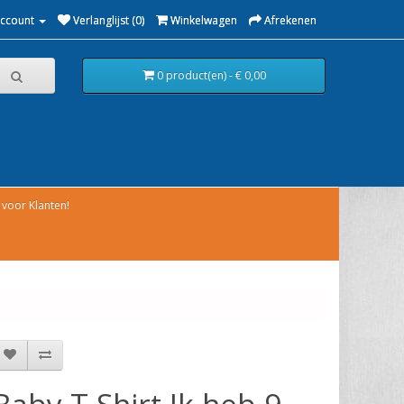
Account
Verlanglijst (0)
Winkelwagen
Afrekenen
0 product(en) - € 0,00
voor Klanten!