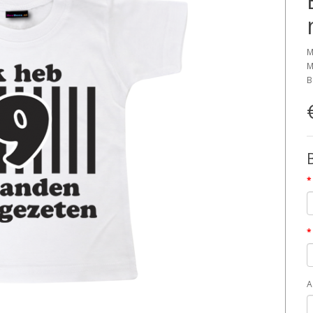
M
M
B
A