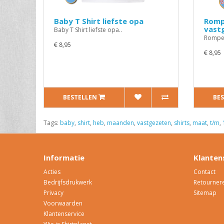
Baby T Shirt liefste opa
Romp
vast
Baby T Shirt liefste opa..
Romper
€ 8,95
€ 8,95
BESTELLEN
BE
Tags:
baby
,
shirt
,
heb
,
maanden
,
vastgezeten
,
shirts
,
maat
,
t/m
,
Informatie
Klanten
Acties
Contact
Bedrijfsdrukwerk
Retourner
Privacy
Sitemap
Voorwaarden
Klantenservice