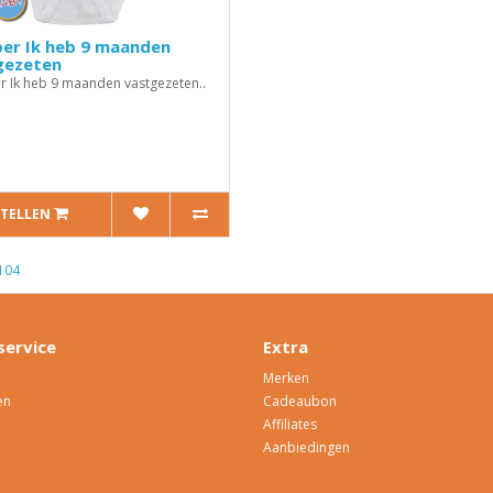
er Ik heb 9 maanden
gezeten
 Ik heb 9 maanden vastgezeten..
STELLEN
104
service
Extra
Merken
en
Cadeaubon
Affiliates
Aanbiedingen