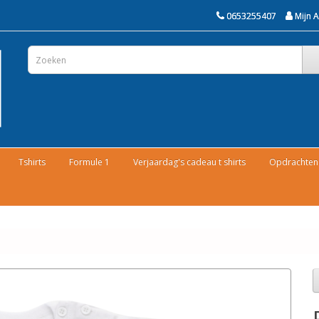
0653255407
Mijn 
Tshirts
Formule 1
Verjaardag's cadeau t shirts
Opdrachten 