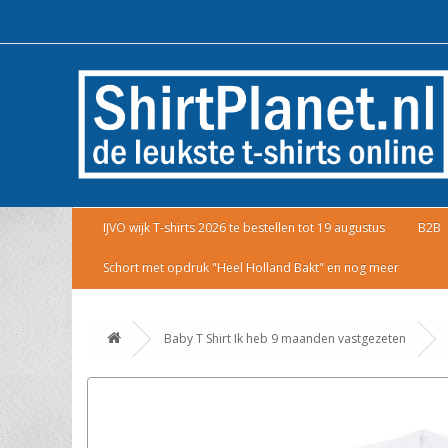
IJVO wijk T-shirts 2026 te bestellen tot 19 augustus
B2B
Schort met opdruk "Heel Holland Bakt" en nog meer
Baby T Shirt Ik heb 9 maanden vastgezeten