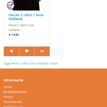
Heren T-shirt I love
Holland
Heren T-shirt I love
Holland..
€ 14,95
Tags:
heren
,
t-shirt
,
love
,
holland
,
oranje
Informatie
Acties
Bedrijfsdrukwerk
Privacy
Voorwaarden
Klantenservice