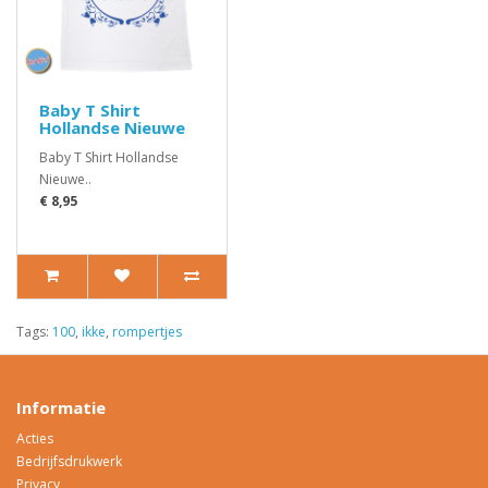
Baby T Shirt
Hollandse Nieuwe
Baby T Shirt Hollandse
Nieuwe..
€ 8,95
Tags:
100
,
ikke
,
rompertjes
Informatie
Acties
Bedrijfsdrukwerk
Privacy