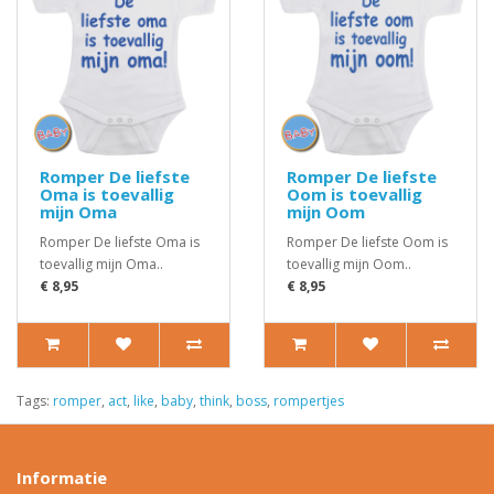
Romper De liefste
Romper De liefste
Oma is toevallig
Oom is toevallig
mijn Oma
mijn Oom
Romper De liefste Oma is
Romper De liefste Oom is
toevallig mijn Oma..
toevallig mijn Oom..
€ 8,95
€ 8,95
Tags:
romper
,
act
,
like
,
baby
,
think
,
boss
,
rompertjes
Informatie