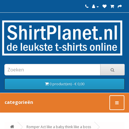
0 product(en) - € 0,00
categorieën
Romper Act like a baby think like a boss