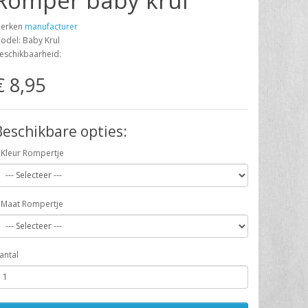
Romper baby krul
erken
manufacturer
odel: Baby Krul
eschikbaarheid:
€ 8,95
Beschikbare opties:
Kleur Rompertje
Maat Rompertje
antal