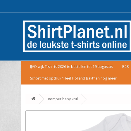
IJVO wijk T-shirts 2026 te bestellen tot 19 augustus
B2B
Schort met opdruk "Heel Holland Bakt" en nog meer
Romper baby krul