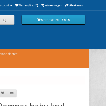
Account
Verlanglijst (0)
Winkelwagen
Afrekenen
0 product(en) - € 0,00
voor Klanten!