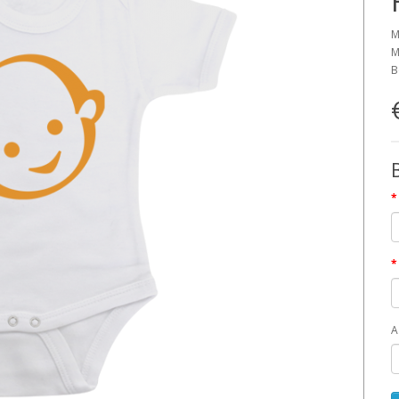
M
M
B
A