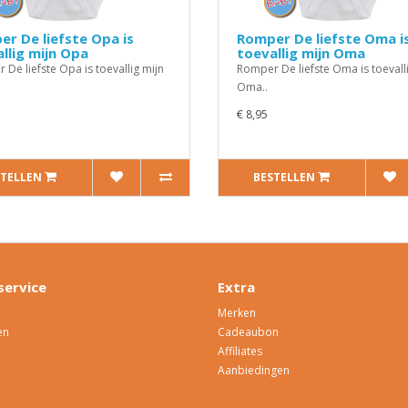
r De liefste Opa is
Romper De liefste Oma i
llig mijn Opa
toevallig mijn Oma
De liefste Opa is toevallig mijn
Romper De liefste Oma is toevall
Oma..
€ 8,95
STELLEN
BESTELLEN
service
Extra
Merken
en
Cadeaubon
Affiliates
Aanbiedingen