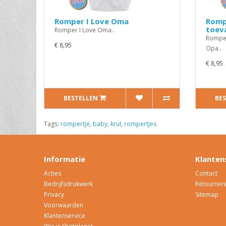
Romper I Love Oma
Rompe
toeva
Romper I Love Oma..
Romper 
€ 8,95
Opa..
€ 8,95
BESTELLEN
BE
Tags:
rompertje
,
baby
,
krul
,
rompertjes
Informatie
Klanten
Acties
Contact
Bedrijfsdrukwerk
Retourner
Privacy
Sitemap
Voorwaarden
Klantenservice