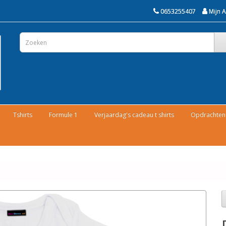
0653255407
Mijn 
Tshirts
Formule 1
Verjaardag's cadeau t shirts
Opdrachten 