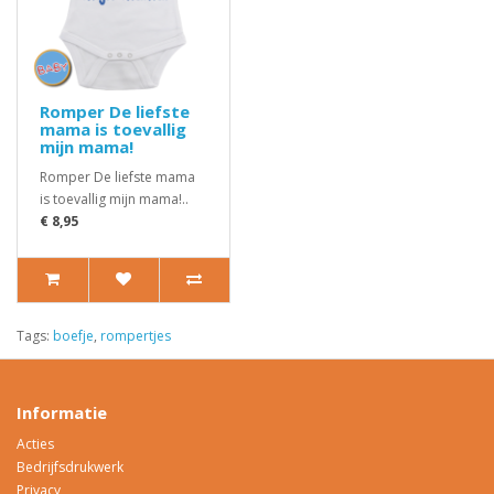
Romper De liefste
mama is toevallig
mijn mama!
Romper De liefste mama
is toevallig mijn mama!..
€ 8,95
Tags:
boefje
,
rompertjes
Informatie
Acties
Bedrijfsdrukwerk
Privacy