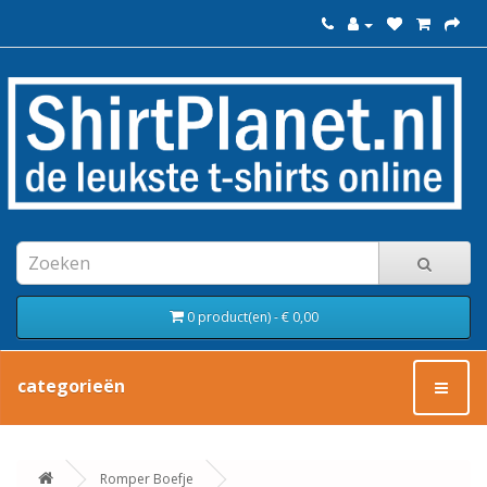
0 product(en) - € 0,00
categorieën
Romper Boefje