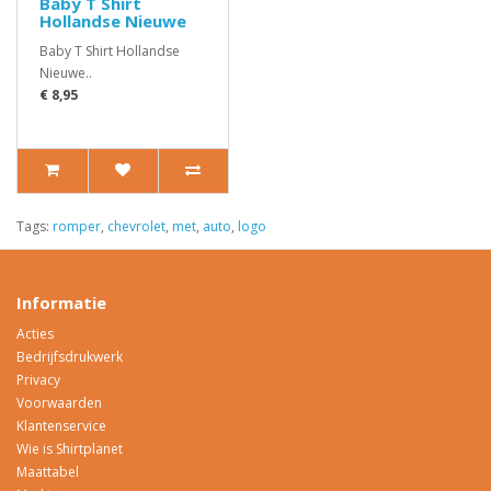
Baby T Shirt
Hollandse Nieuwe
Baby T Shirt Hollandse
Nieuwe..
€ 8,95
Tags:
romper
,
chevrolet
,
met
,
auto
,
logo
Informatie
Acties
Bedrijfsdrukwerk
Privacy
Voorwaarden
Klantenservice
Wie is Shirtplanet
Maattabel