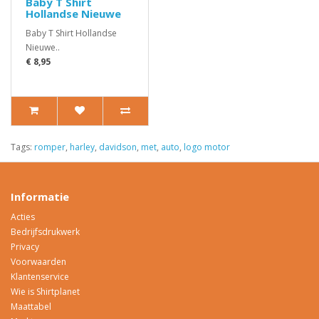
Baby T Shirt
Hollandse Nieuwe
Baby T Shirt Hollandse
Nieuwe..
€ 8,95
Tags:
romper
,
harley
,
davidson
,
met
,
auto
,
logo motor
Informatie
Acties
Bedrijfsdrukwerk
Privacy
Voorwaarden
Klantenservice
Wie is Shirtplanet
Maattabel