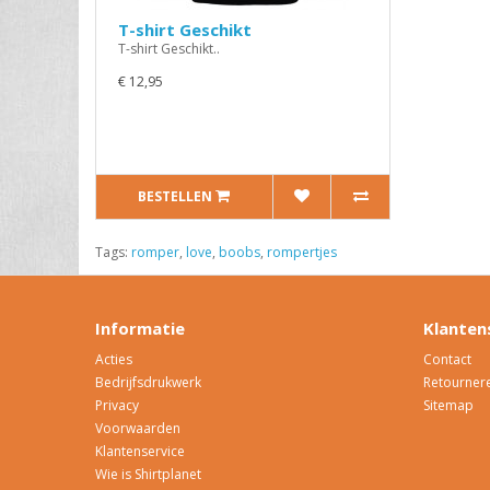
T-shirt Geschikt
T-shirt Geschikt..
€ 12,95
BESTELLEN
Tags:
romper
,
love
,
boobs
,
rompertjes
Informatie
Klanten
Acties
Contact
Bedrijfsdrukwerk
Retourner
Privacy
Sitemap
Voorwaarden
Klantenservice
Wie is Shirtplanet