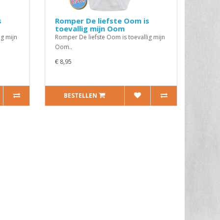
s
Romper De liefste Oom is
toevallig mijn Oom
ig mijn
Romper De liefste Oom is toevallig mijn
Oom..
€ 8,95
BESTELLEN