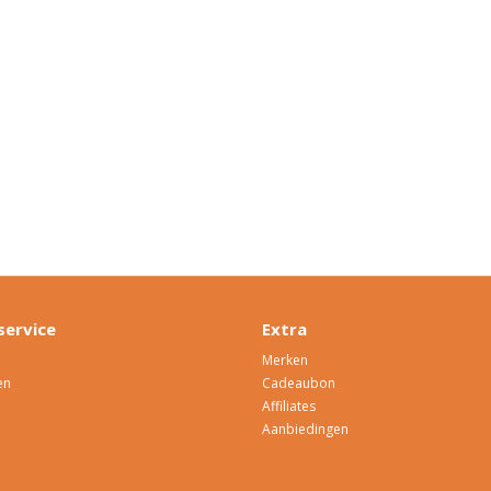
service
Extra
Merken
en
Cadeaubon
Affiliates
Aanbiedingen