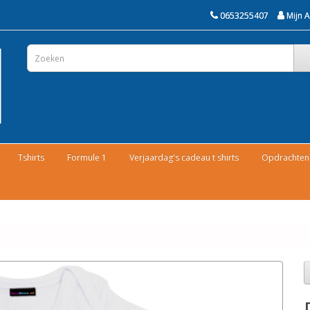
0653255407
Mijn 
Tshirts
Formule 1
Verjaardag's cadeau t shirts
Opdrachten 