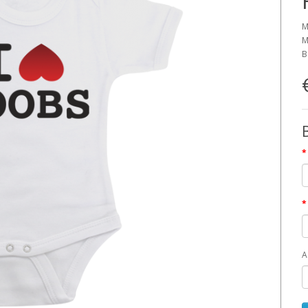
M
M
B
A