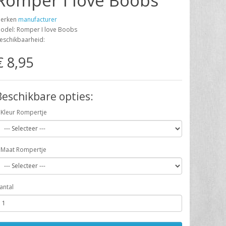
Romper I love Boobs
erken
manufacturer
odel: Romper I love Boobs
eschikbaarheid:
€ 8,95
Beschikbare opties:
Kleur Rompertje
Maat Rompertje
antal