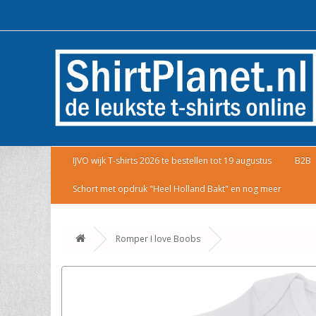
IJVO wijk T-shirts 2026 te bestellen tot 19 augustus
B2B
Schort met opdruk "Heel Holland Bakt" en nog meer
Romper I love Boobs