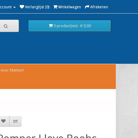
Account
Verlanglijst (0)
Winkelwagen
Afrekenen
0 product(en) - € 0,00
voor Klanten!