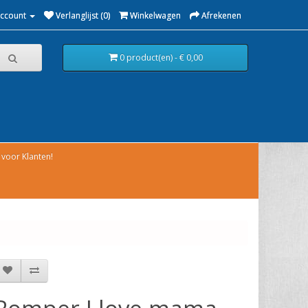
Account
Verlanglijst (0)
Winkelwagen
Afrekenen
0 product(en) - € 0,00
voor Klanten!