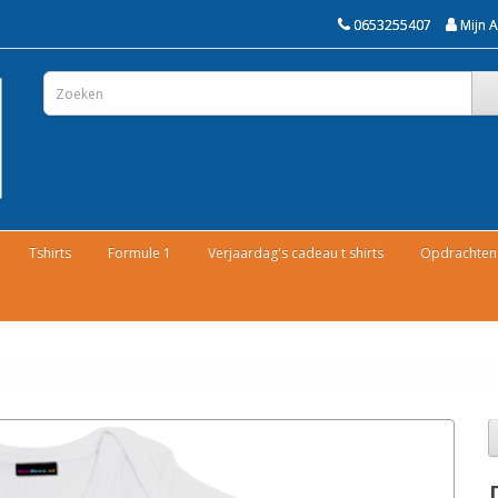
0653255407
Mijn 
Tshirts
Formule 1
Verjaardag's cadeau t shirts
Opdrachten 