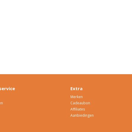
service
Extra
Merken
en
Cadeaubon
Affiliates
Aanbiedingen