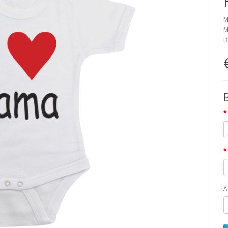
M
M
B
A