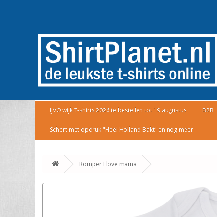
IJVO wijk T-shirts 2026 te bestellen tot 19 augustus
B2B
Schort met opdruk "Heel Holland Bakt" en nog meer
Romper I love mama