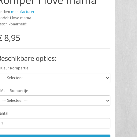
Romper I love mama
erken
manufacturer
odel: I love mama
eschikbaarheid:
€ 8,95
Beschikbare opties:
Kleur Rompertje
Maat Rompertje
antal