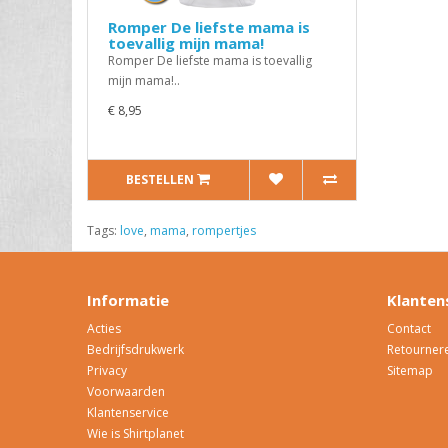
Romper De liefste mama is
toevallig mijn mama!
Romper De liefste mama is toevallig
mijn mama!..
€ 8,95
BESTELLEN
Tags:
love
,
mama
,
rompertjes
Informatie
Klanten
Acties
Contact
Bedrijfsdrukwerk
Retourner
Privacy
Sitemap
Voorwaarden
Klantenservice
Wie is Shirtplanet