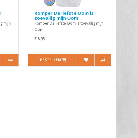
s
Romper De liefste Oom is
toevallig mijn Oom
ig mijn
Romper De liefste Oom is toevallig mijn
Oom..
€ 8,95
BESTELLEN