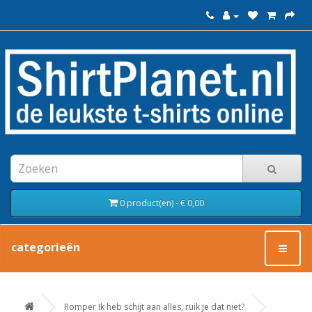
0 product(en) - € 0,00
categorieën
Romper Ik heb schijt aan alles, ruik je dat niet?