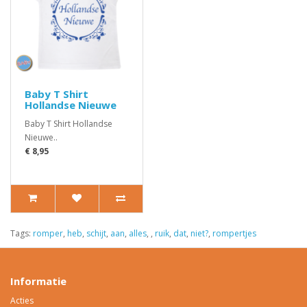
Baby T Shirt
Hollandse Nieuwe
Baby T Shirt Hollandse
Nieuwe..
€ 8,95
Tags:
romper
,
heb
,
schijt
,
aan
,
alles
,
,
ruik
,
dat
,
niet?
,
rompertjes
Informatie
Acties