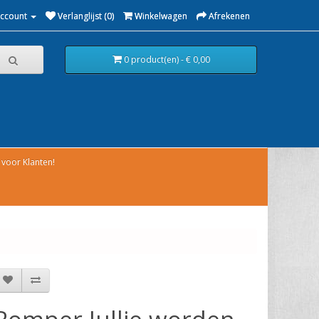
Account
Verlanglijst (0)
Winkelwagen
Afrekenen
0 product(en) - € 0,00
voor Klanten!