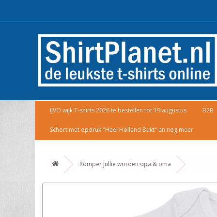
IJVO wijk T-shirts 2026 te bestellen tot 19 augustus
B2B
Schort met opdruk "Heel Holland Bakt" en nog meer
Romper Jullie worden opa & oma