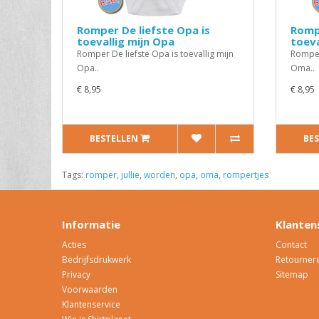
Romper De liefste Opa is
Rompe
toevallig mijn Opa
toeva
Romper De liefste Opa is toevallig mijn
Romper
Opa..
Oma..
€ 8,95
€ 8,95
BESTELLEN
BE
Tags:
romper
,
jullie
,
worden
,
opa
,
oma
,
rompertjes
Informatie
Klanten
Acties
Contact
Bedrijfsdrukwerk
Retourner
Privacy
Sitemap
Voorwaarden
Klantenservice