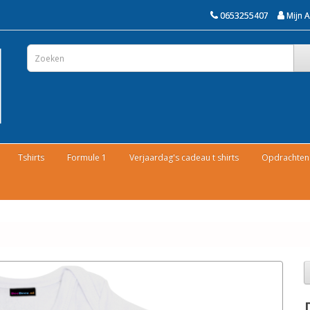
0653255407
Mijn 
Tshirts
Formule 1
Verjaardag's cadeau t shirts
Opdrachten 