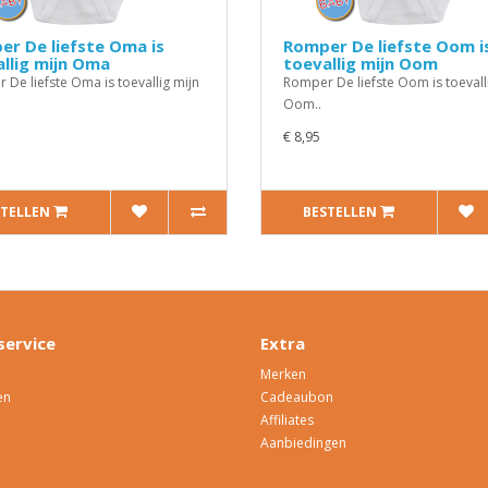
r De liefste Oma is
Romper De liefste Oom i
llig mijn Oma
toevallig mijn Oom
 De liefste Oma is toevallig mijn
Romper De liefste Oom is toevall
Oom..
€ 8,95
STELLEN
BESTELLEN
service
Extra
Merken
en
Cadeaubon
Affiliates
Aanbiedingen