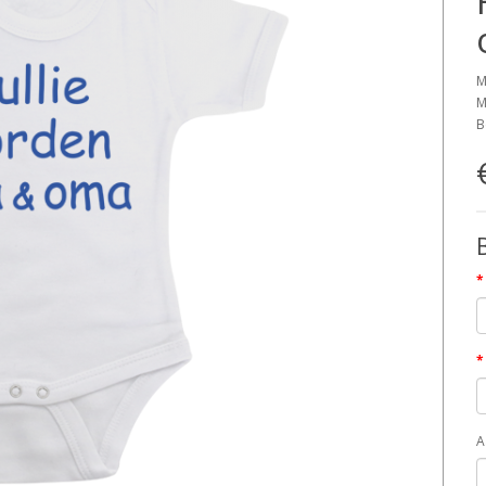
M
M
B
A