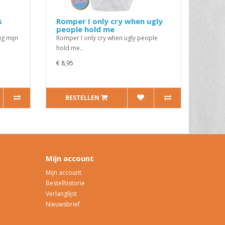
s
Romper I only cry when ugly
people hold me
ig mijn
Romper I only cry when ugly people
hold me..
€ 8,95
BESTELLEN
Mijn account
Mijn account
Bestelhistorie
Verlanglijst
Nieuwsbrief