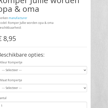
Romper Jullie worden
opa & oma
erken
manufacturer
odel: Romper Jullie worden opa & oma
eschikbaarheid:
€ 8,95
Beschikbare opties:
Kleur Rompertje
Maat Rompertje
antal