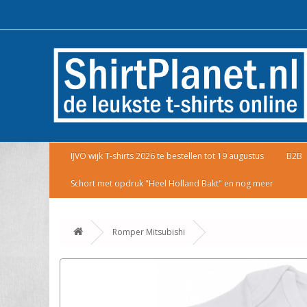
IJVO wijk T-shirts 2026 te bestellen tot 19 augustus
B2B
Schort met opdruk "Heel Holland Bakt" en nog meer
Romper Mitsubishi