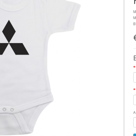
M
M
B
A