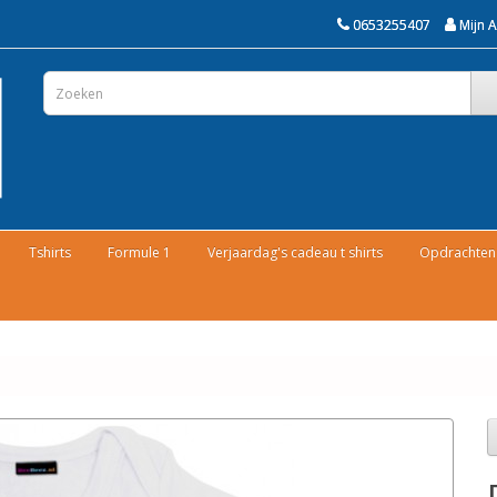
0653255407
Mijn 
Tshirts
Formule 1
Verjaardag's cadeau t shirts
Opdrachten 