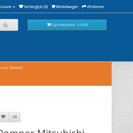
Account
Verlanglijst (0)
Winkelwagen
Afrekenen
0 product(en) - € 0,00
voor Klanten!