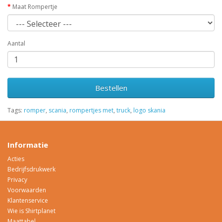
Maat Rompertje
Aantal
Bestellen
Tags:
romper
,
scania
,
rompertjes met
,
truck
,
logo skania
Informatie
Acties
Bedrijfsdrukwerk
Privacy
Voorwaarden
Klantenservice
Wie is Shirtplanet
Maattabel