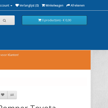
Account
Verlanglijst (0)
Winkelwagen
Afrekenen
0 product(en) - € 0,00
voor Klanten!