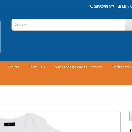
0653255407
Mijn 
Tshirts
Formule 1
Verjaardag's cadeau t shirts
Opdrachten 