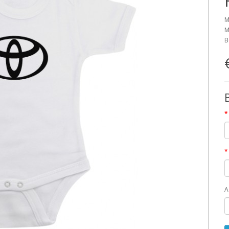
M
M
B
A