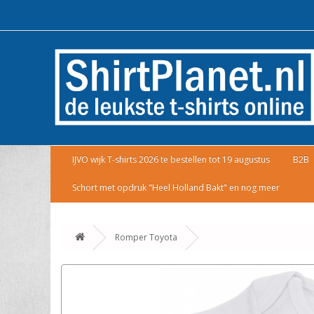
IJVO wijk T-shirts 2026 te bestellen tot 19 augustus
B2B
Schort met opdruk "Heel Holland Bakt" en nog meer
Romper Toyota