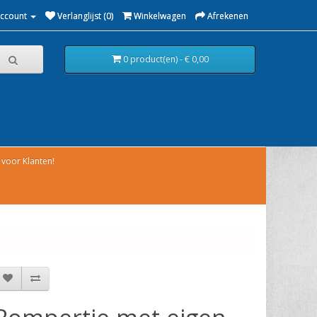
Account
Verlanglijst (0)
Winkelwagen
Afrekenen
0 product(en) - € 0,00
voor Klanten!