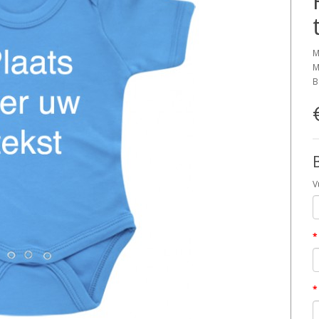
M
M
B
V