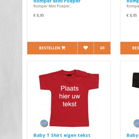
Romper Mini Poeper
Romp
Romper Mini Poeper..
Romper
€ 8,95
€ 8,95
BESTELLEN
BE
Baby T Shirt eigen tekst
Baby 