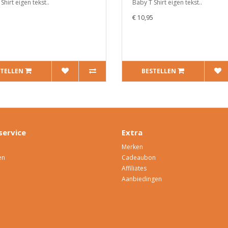
Shirt eigen tekst..
Baby T Shirt eigen tekst..
5
€ 10,95
STELLEN
BESTELLEN
service
Extra
Merken
en
Cadeaubon
Affiliates
Aanbiedingen