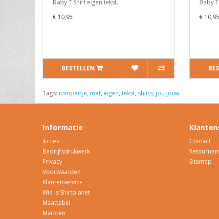
Baby T Shirt eigen tekst..
Baby T 
€ 10,95
€ 10,9
BESTELLEN
BE
Tags:
rompertje
,
met
,
eigen
,
tekst
,
shirts
,
jou jouw
Informatie
Klanten
Acties
Contact
Bedrijfsdrukwerk
Retourner
Privacy
Sitemap
Voorwaarden
Klantenservice
Wie is Shirtplanet
Maattabel
Markten