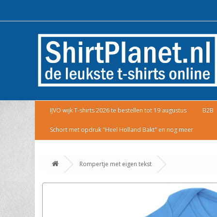
IJVO wijk T-shirts 2026 te bestellen tot 19 augustus
B2B
Schort met opdruk "Heel Holland Bakt" en nog meer
Rompertje met eigen tekst