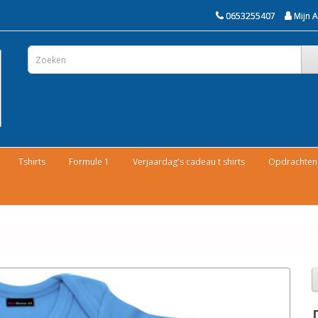
0653255407
Mijn 
Tshirts
Formule 1
Verjaardag's cadeau t shirts
Opdrachten 