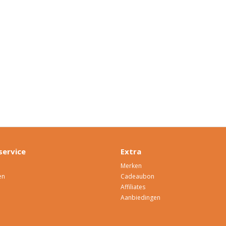
service
Extra
Merken
en
Cadeaubon
Affiliates
Aanbiedingen