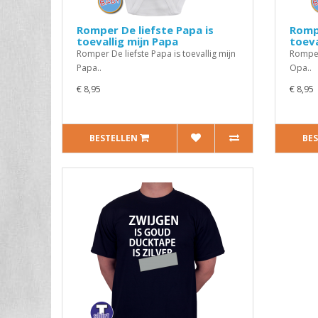
Romper De liefste Papa is
Rompe
toevallig mijn Papa
toeva
Romper De liefste Papa is toevallig mijn
Romper 
Papa..
Opa..
€ 8,95
€ 8,95
BESTELLEN
BE