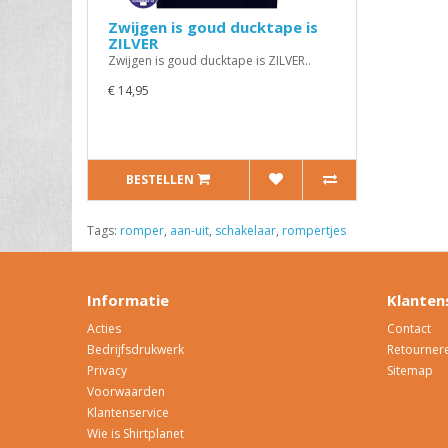
Zwijgen is goud ducktape is
ZILVER
Zwijgen is goud ducktape is ZILVER..
€ 14,95
BESTELLEN
Tags:
romper
,
aan-uit
,
schakelaar
,
rompertjes
Informatie
Klanten
Acties
Contact
Bedrijfsdrukwerk
Retourner
Privacy
Sitemap
Voorwaarden
Klantenservice
Wie is Shirtplanet