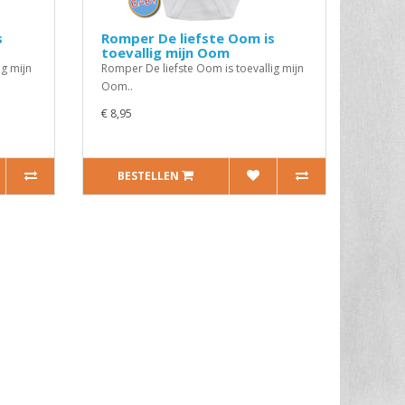
s
Romper De liefste Oom is
toevallig mijn Oom
ig mijn
Romper De liefste Oom is toevallig mijn
Oom..
€ 8,95
BESTELLEN