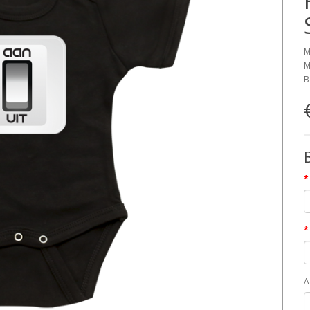
M
M
B
A