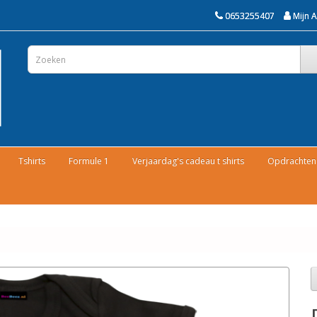
0653255407
Mijn 
Tshirts
Formule 1
Verjaardag's cadeau t shirts
Opdrachten 