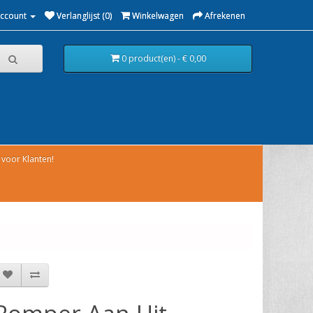
Account
Verlanglijst (0)
Winkelwagen
Afrekenen
0 product(en) - € 0,00
voor Klanten!