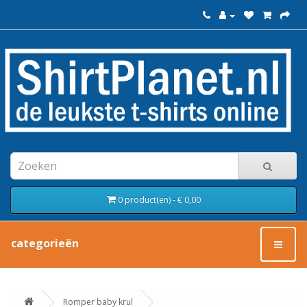
0 product(en) - € 0,00
categorieën
Romper baby krul