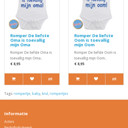
Romper De liefste
Romper De liefste
Oma is toevallig
Oom is toevallig
mijn Oma
mijn Oom
Romper De liefste Oma is
Romper De liefste Oom is
toevallig mijn Oma..
toevallig mijn Oom..
€ 8,95
€ 8,95
Tags:
rompertje
,
baby
,
krul
,
rompertjes
Informatie
Acties
Bedrijfsdrukwerk