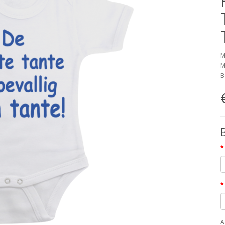
M
M
B
A