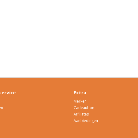
service
Extra
Merken
en
Cadeaubon
Affiliates
Aanbiedingen