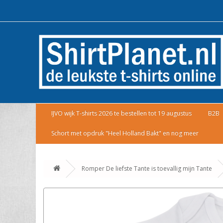
IJVO wijk T-shirts 2026 te bestellen tot 19 augustus
B2B
Schort met opdruk "Heel Holland Bakt" en nog meer
Romper De liefste Tante is toevallig mijn Tante