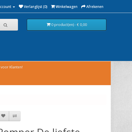
Account
Verlanglijst (0)
Winkelwagen
Afrekenen
0 product(en) - € 0,00
voor Klanten!