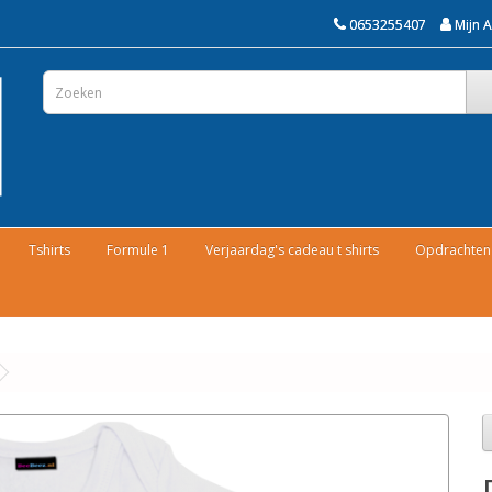
0653255407
Mijn 
Tshirts
Formule 1
Verjaardag's cadeau t shirts
Opdrachten 