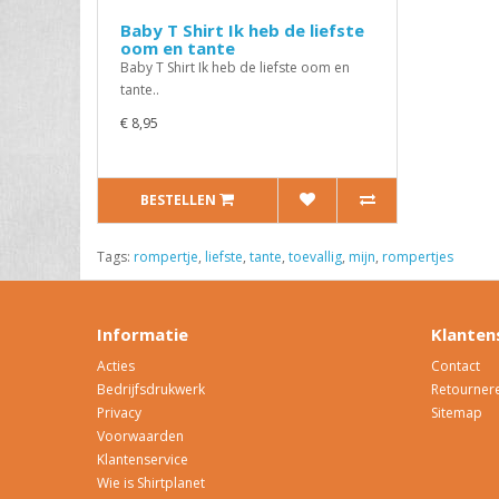
Baby T Shirt Ik heb de liefste
oom en tante
Baby T Shirt Ik heb de liefste oom en
tante..
€ 8,95
BESTELLEN
Tags:
rompertje
,
liefste
,
tante
,
toevallig
,
mijn
,
rompertjes
Informatie
Klanten
Acties
Contact
Bedrijfsdrukwerk
Retourner
Privacy
Sitemap
Voorwaarden
Klantenservice
Wie is Shirtplanet