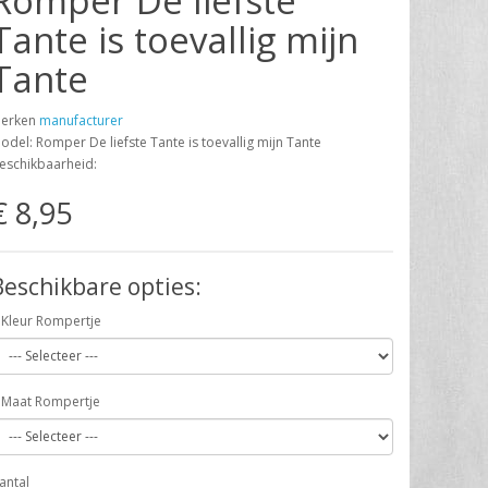
Romper De liefste
Tante is toevallig mijn
Tante
erken
manufacturer
odel: Romper De liefste Tante is toevallig mijn Tante
eschikbaarheid:
€ 8,95
Beschikbare opties:
Kleur Rompertje
Maat Rompertje
antal