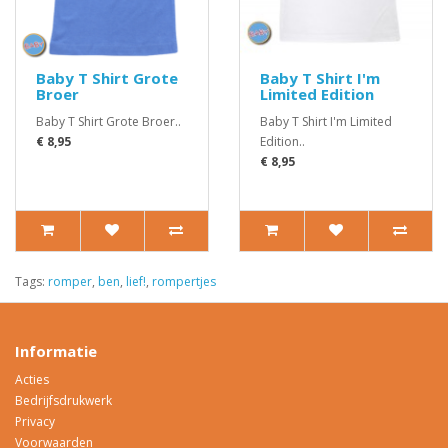
Baby T Shirt Grote
Baby T Shirt I'm
Broer
Limited Edition
Baby T Shirt Grote Broer..
Baby T Shirt I'm Limited
€ 8,95
Edition..
€ 8,95
Tags:
romper
,
ben
,
lief!
,
rompertjes
Informatie
Acties
Bedrijfsdrukwerk
Privacy
Voorwaarden