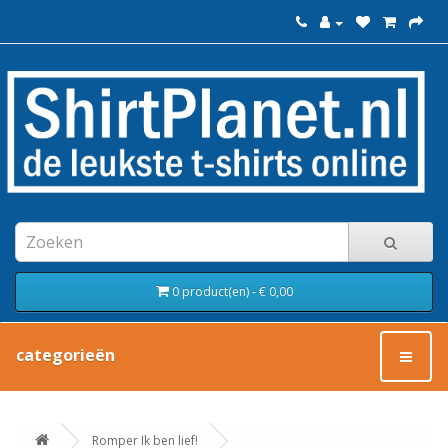
0 product(en) - € 0,00
categorieën
Romper Ik ben lief!