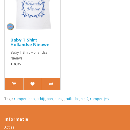
Baby T Shirt
Hollandse Nieuwe
Baby T Shirt Hollandse
Nieuwe..
€ 8,95
Tags:
romper
,
heb
,
schijt
,
aan
,
alles
,
,
ruik
,
dat
,
niet?
,
rompertjes
Informatie
Acties