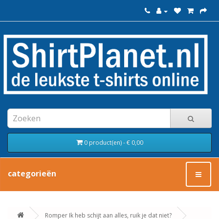
0 product(en) - € 0,00
categorieën
Romper Ik heb schijt aan alles, ruik je dat niet?