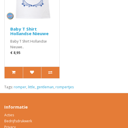
Baby T Shirt
Hollandse Nieuwe
Baby T Shirt Hollandse
Nieuwe..
€ 8,95
Tags:
romper
,
little
,
gentleman
,
rompertjes
Informatie
Acties
Bedrijfsdrukwerk
Privacy