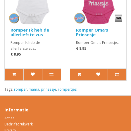
Romper Ik heb de
Romper Oma's
allerliefste zus
Prinsesje
Romper Ik heb de
Romper Oma's Prinsesje..
allerliefste zus..
€ 8,95
€ 8,95
Tags:
romper
,
mama
,
prinsesje
,
rompertjes
Informatie
Acties
Bedrijfsdrukwerk
Privacy