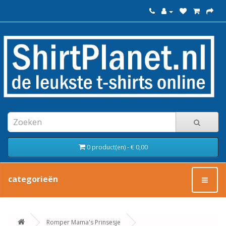
0 product(en) - € 0,00
categorieën
Romper Mama's Prinsesje