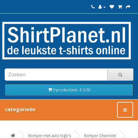
0 product(en) - € 0,00
categorieën
Romper met auto logo's
Romper Chevrolet