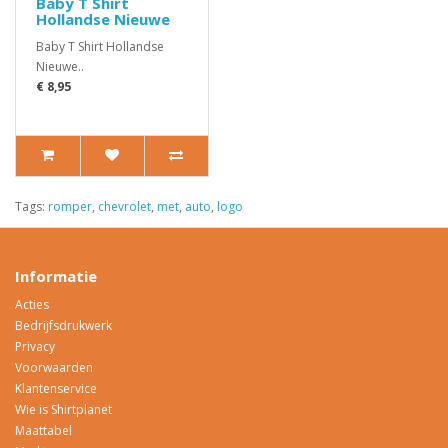
Baby T Shirt
Hollandse Nieuwe
Baby T Shirt Hollandse
Nieuwe..
€ 8,95
Tags:
romper
,
chevrolet
,
met
,
auto
,
logo
Informatie
Acties
Bedrijfsdrukwerk
Privacy
Voorwaarden
Klantenservice
Wie is Shirtplanet
Maattabel