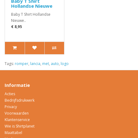
Baby T Shirt
Hollandse Nieuwe
Baby T Shirt Hollandse
Nieuwe..
€ 8,95
Tags:
romper
,
lancia
,
met
,
auto
,
logo
Informatie
Acties
Bedrijfsdrukwerk
Privacy
Voorwaarden
Klantenservice
Wie is Shirtplanet
Maattabel