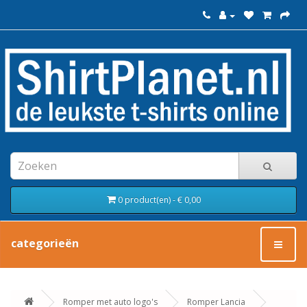
0 product(en) - € 0,00
categorieën
Romper met auto logo's
Romper Lancia