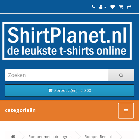
0 product(en) - € 0,00
categorieën
Romper met auto logo's
Romper Renault