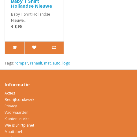
Baby T Shirt
Hollandse Nieuwe
Baby T Shirt Hollandse
Nieuwe..
€ 8,95
Tags:
romper
,
renault
,
met
,
auto
,
logo
Informatie
Acties
Bedrijfsdrukwerk
Privacy
Voorwaarden
Klantenservice
Wie is Shirtplanet
Maattabel