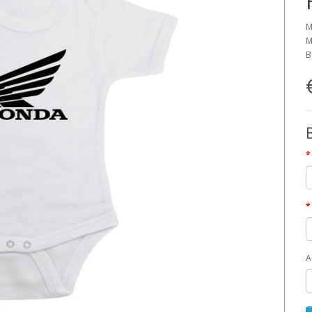
M
M
B
A