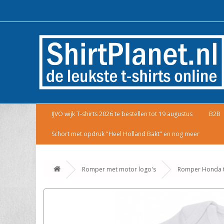
IJVO wijk T-shirts 2026 te bestellen tot 19 augustus
B2B
Schort met opdruk "Heel Holland Bakt" en nog meer
Romper met motor logo's
Romper Honda t