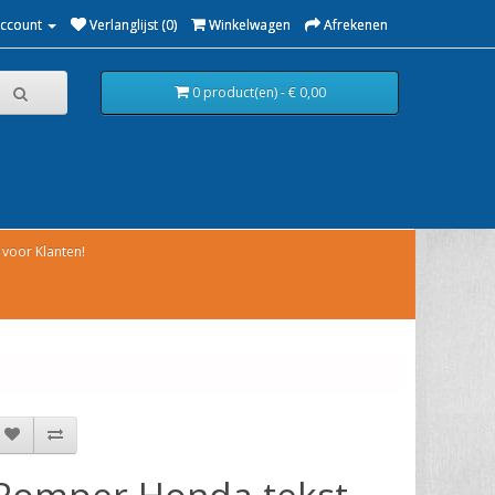
Account
Verlanglijst (0)
Winkelwagen
Afrekenen
0 product(en) - € 0,00
voor Klanten!