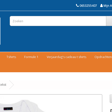
0653255407
Mijn 
Tshirts
Formule 1
Verjaardag's cadeau t shirts
Opdrachten 
ekst