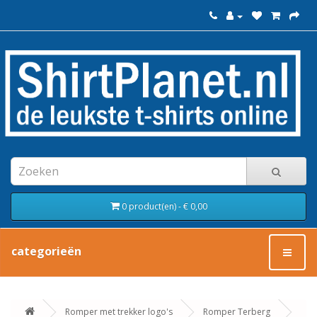
0 product(en) - € 0,00
categorieën
Romper met trekker logo's
Romper Terberg