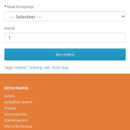
Maat Rompertje
Aantal
Bestellen
Tags:
romper
,
Terberg
,
met
,
truck
,
logo
Informatie
Acties
Bedrijfsdrukwerk
Privacy
Voorwaarden
Klantenservice
Wie is Shirtplanet