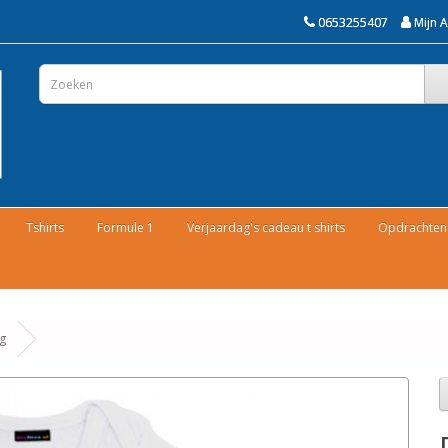
0653255407
Mijn 
Tshirts
Formule 1
Verjaardag's cadeau t shirts
Opdrachten 
g