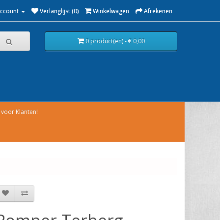
Account
Verlanglijst (0)
Winkelwagen
Afrekenen
0 product(en) - € 0,00
voor Klanten!