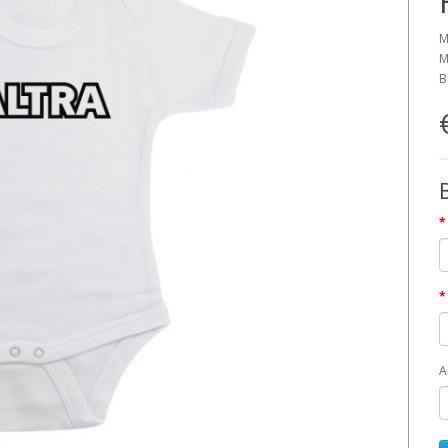
M
M
B
A