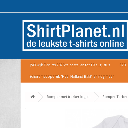
IJVO wijk T-shirts 2026 te bestellen tot 19 augustus
B2B
Schort met opdruk "Heel Holland Bakt" en nog meer
Romper met trekker logo's
Romper Terber