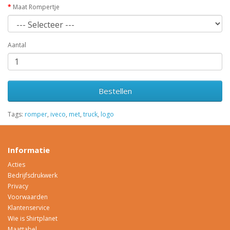
Maat Rompertje
Aantal
Bestellen
Tags:
romper
,
iveco
,
met
,
truck
,
logo
Informatie
Acties
Bedrijfsdrukwerk
Privacy
Voorwaarden
Klantenservice
Wie is Shirtplanet
Maattabel