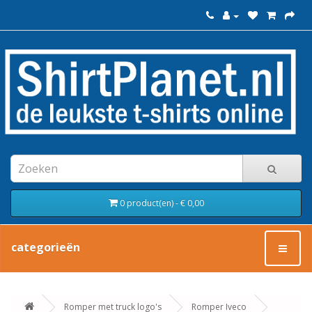
0 product(en) - € 0,00
categorieën
Romper met truck logo's
Romper Iveco