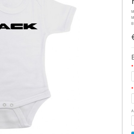
M
M
B
A