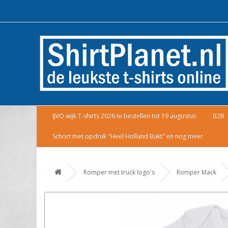
IJVO wijk T-shirts 2026 te bestellen tot 19 augustus
B2B
Schort met opdruk "Heel Holland Bakt" en nog meer
Romper met truck logo's
Romper Mack