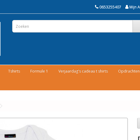
0653255407
Mijn 
Tshirts
Formule 1
Verjaardag's cadeau t shirts
Opdrachten 