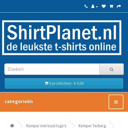
0 product(en) - € 0,00
categorieën
Romper met truck logo's
Romper Terberg