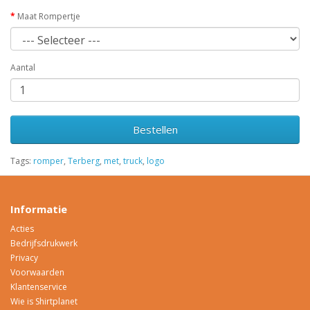
Maat Rompertje
Aantal
Bestellen
Tags:
romper
,
Terberg
,
met
,
truck
,
logo
Informatie
Acties
Bedrijfsdrukwerk
Privacy
Voorwaarden
Klantenservice
Wie is Shirtplanet