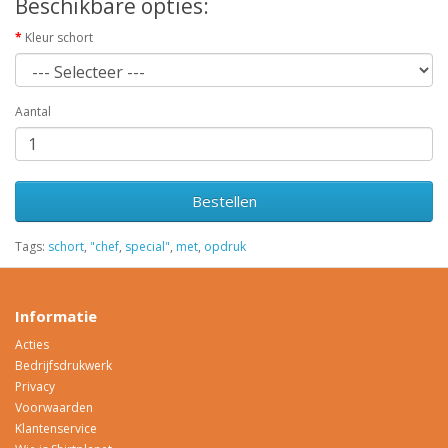
Beschikbare opties:
Kleur schort
Aantal
Bestellen
Tags:
schort
,
"chef
,
special"
,
met
,
opdruk
Informatie
Acties
Bedrijfsdrukwerk
Privacy
Voorwaarden
Klantenservice