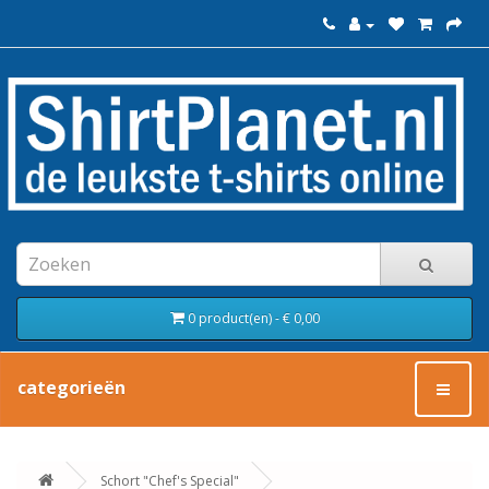
0 product(en) - € 0,00
categorieën
Schort "Chef's Special"