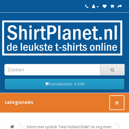
0 product(en) - € 0,00
categorieën
Schort met opdruk "Heel Holland Bakt" en nog meer