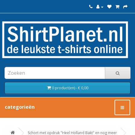
0 product(en) - € 0,00
categorieën
Schort met opdruk "Heel Holland Bakt" en nog meer